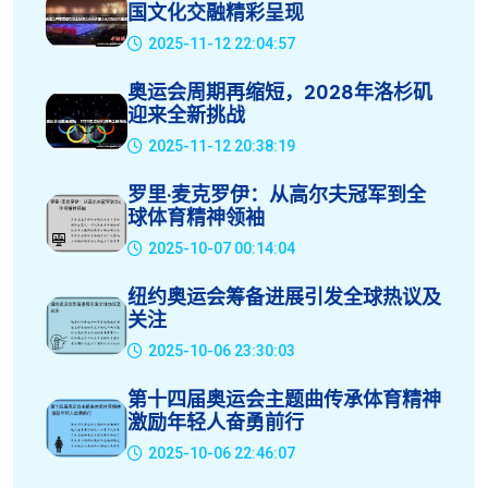
国文化交融精彩呈现
2025-11-12 22:04:57
奥运会周期再缩短，2028年洛杉矶
迎来全新挑战
2025-11-12 20:38:19
罗里·麦克罗伊：从高尔夫冠军到全
球体育精神领袖
2025-10-07 00:14:04
纽约奥运会筹备进展引发全球热议及
关注
2025-10-06 23:30:03
第十四届奥运会主题曲传承体育精神
激励年轻人奋勇前行
2025-10-06 22:46:07