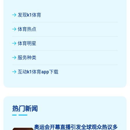
发现k1体育
体育热点
体育明星
服务种类
互动k1体育app下载
热门新闻
奥运会开幕直播引发全球观众热议多