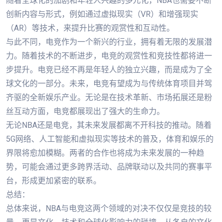
随着全球化的加剧和年轻人兴趣的多元化，NBA也需要不断
创新内容与形式，例如通过虚拟现实（VR）和增强现实
（AR）等技术，来提升比赛的观赏性和互动性。
与此不同，电竞作为一个新兴的行业，拥有着无限的发展潜
力。随着技术的不断进步，电竞的观赏性和竞技性都将进一
步提升。电竞已经不再是年轻人的独立兴趣，而是成为了全
球文化的一部分。未来，电竞有望成为与传统体育项目并驾
齐驱的全新娱乐产业。无论是在技术革新、市场拓展还是粉
丝互动方面，电竞都展现出了强大的生命力。
无论NBA还是电竞，其未来发展都离不开科技的推动。随着
5G网络、人工智能和虚拟现实等技术的普及，体育和娱乐的
界限将愈加模糊。两者的合作也将成为未来发展的一种趋
势，可能会通过更多跨界活动、品牌联动以及共同的赛事平
台，形成更加紧密的联系。
总结：
总体来说，NBA与电竞这两个领域的对决不仅仅是竞技的较