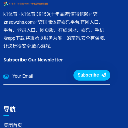
k1体育 - k1体育·39153(十年品牌)值得信赖✅🏆
znsqwzhs.com✅🏆国际体育娱乐平台,官网入口、
平台、登录入口、网页版、在线网址、娱乐、手机
版app下载,将秉承以服务为唯一的宗旨,安全有保障,
让您玩得安全,放心游戏.
Subscribe Our Newsletter
Subscribe
导航
集团首页