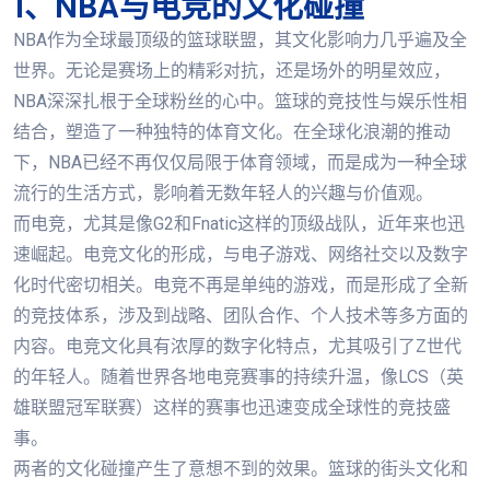
1、NBA与电竞的文化碰撞
NBA作为全球最顶级的篮球联盟，其文化影响力几乎遍及全
世界。无论是赛场上的精彩对抗，还是场外的明星效应，
NBA深深扎根于全球粉丝的心中。篮球的竞技性与娱乐性相
结合，塑造了一种独特的体育文化。在全球化浪潮的推动
下，NBA已经不再仅仅局限于体育领域，而是成为一种全球
流行的生活方式，影响着无数年轻人的兴趣与价值观。
而电竞，尤其是像G2和Fnatic这样的顶级战队，近年来也迅
速崛起。电竞文化的形成，与电子游戏、网络社交以及数字
化时代密切相关。电竞不再是单纯的游戏，而是形成了全新
的竞技体系，涉及到战略、团队合作、个人技术等多方面的
内容。电竞文化具有浓厚的数字化特点，尤其吸引了Z世代
的年轻人。随着世界各地电竞赛事的持续升温，像LCS（英
雄联盟冠军联赛）这样的赛事也迅速变成全球性的竞技盛
事。
两者的文化碰撞产生了意想不到的效果。篮球的街头文化和