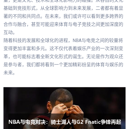
量，更是文化、技术和全球化影响力的碰撞。从各自的文化
基础到竞技形式，从全球影响力到未来发展，二者都有着显
著的不同和共同点。在未来，我们或许可以看到更多跨界的
合作与融合，甚至可能迎来体育与电子竞技之间更加深度的
互动。
随着科技的发展和全球化的进程，NBA与电竞之间的较量将
变得更加丰富和多元。这不仅代表着娱乐产业的一次深刻变
革，也可能标志着全新文化形式的诞生。无论是作为观众还
是参与者，我们都将看到一个更加精彩纷呈的体育与娱乐的
未来。