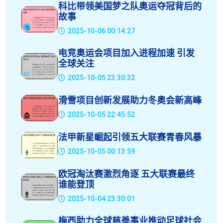
科比带领美国梦之队奥运夺冠背后的
故事
2025-10-06 00:14:27
电竞奥运会项目加入进程加速 引发
全球关注
2025-10-05 23:30:32
滑雪项目创新发展助力冬奥会新高峰
2025-10-05 22:45:52
法甲新星崛起引领五大联赛青春风暴
2025-10-05 00:13:59
欧冠淘汰赛激烈角逐 五大联赛最终
谁能登顶
2025-10-04 23:30:01
梅西助力全球慈善事业推动足球社会