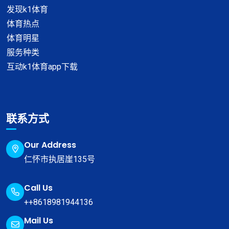
发现k1体育
体育热点
体育明星
服务种类
互动k1体育app下载
联系方式
Our Address
仁怀市执居崖135号
Call Us
++8618981944136
Mail Us