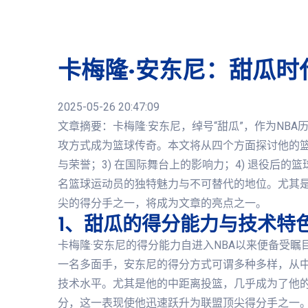
卡梅隆·安东尼：甜瓜时
2025-05-26 20:47:09
文章摘要：卡梅隆·安东尼，绰号“甜瓜”，作为NB
攻方式成为篮球传奇。本文将从四个方面探讨他的篮球生
与荣誉；3) 在国际舞台上的影响力；4) 退役后
名篮球运动员的独特魅力与不可替代的地位。尤其
尖的得分手之一，将成为文章的亮点之一。
1、甜瓜的得分能力与技术特
卡梅隆·安东尼的得分能力自进入NBA以来便备受
一名多面手，安东尼的得分方式可谓多种多样，从
技术水平。尤其是他的中距离投篮，几乎成为了他的标志
分，这一表现使他迅速跃升为联盟顶尖得分手之一