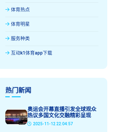
体育热点
体育明星
服务种类
互动k1体育app下载
热门新闻
奥运会开幕直播引发全球观众
热议多国文化交融精彩呈现
2025-11-12 22:04:57