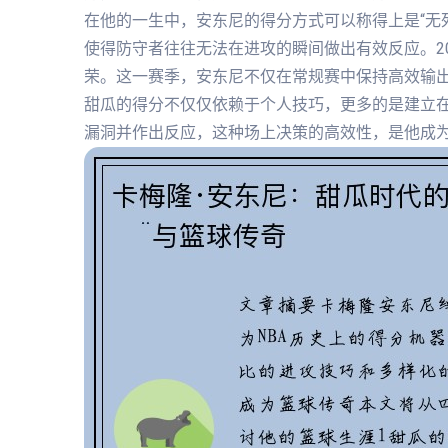
在他的一生中，安东尼的得分方式可以称得上是“无
使得防守者往往无法在进攻的瞬间做出有效反应。201
荣。这一赛季，安东尼不仅在常规赛中保持高效输
甜瓜的得分不仅仅依赖于个人技巧，更多的是建立
漏洞并作出反应，这种场上决策的高效性，是他成