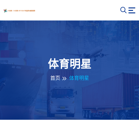
体育明星
首页
体育明星