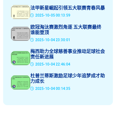
法甲新星崛起引领五大联赛青春风暴
2025-10-05 00:13:59
欧冠淘汰赛激烈角逐 五大联赛最终
谁能登顶
2025-10-04 23:30:01
梅西助力全球慈善事业推动足球社会
责任新进展
2025-10-04 22:46:04
杜普兰蒂斯激励足球少年追梦成才助
力成长
2025-10-04 00:14:35