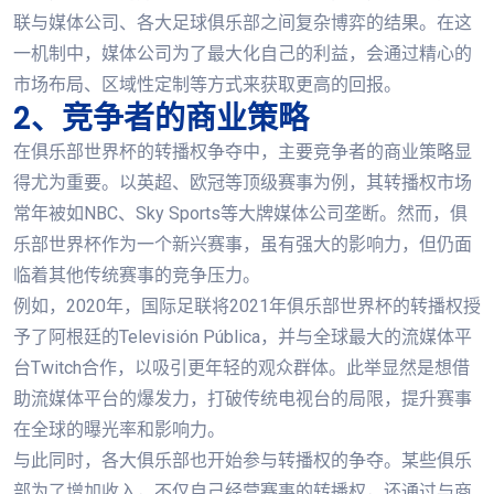
联与媒体公司、各大足球俱乐部之间复杂博弈的结果。在这
一机制中，媒体公司为了最大化自己的利益，会通过精心的
市场布局、区域性定制等方式来获取更高的回报。
2、竞争者的商业策略
在俱乐部世界杯的转播权争夺中，主要竞争者的商业策略显
得尤为重要。以英超、欧冠等顶级赛事为例，其转播权市场
常年被如NBC、Sky Sports等大牌媒体公司垄断。然而，俱
乐部世界杯作为一个新兴赛事，虽有强大的影响力，但仍面
临着其他传统赛事的竞争压力。
例如，2020年，国际足联将2021年俱乐部世界杯的转播权授
予了阿根廷的Televisión Pública，并与全球最大的流媒体平
台Twitch合作，以吸引更年轻的观众群体。此举显然是想借
助流媒体平台的爆发力，打破传统电视台的局限，提升赛事
在全球的曝光率和影响力。
与此同时，各大俱乐部也开始参与转播权的争夺。某些俱乐
部为了增加收入，不仅自己经营赛事的转播权，还通过与商