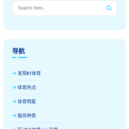
导航
发现k1体育
体育热点
体育明星
服务种类