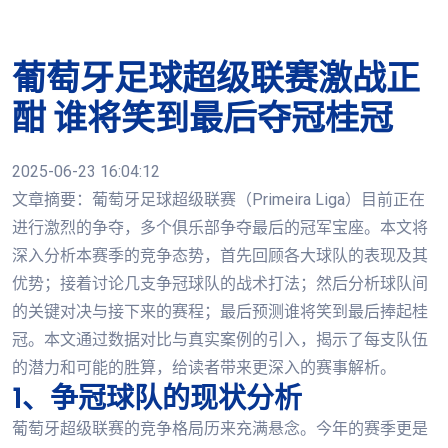
葡萄牙足球超级联赛激战正
酣 谁将笑到最后夺冠桂冠
2025-06-23 16:04:12
文章摘要：葡萄牙足球超级联赛（Primeira Liga）目前正在
进行激烈的争夺，多个俱乐部争夺最后的冠军宝座。本文将
深入分析本赛季的竞争态势，首先回顾各大球队的表现及其
优势；接着讨论几支争冠球队的战术打法；然后分析球队间
的关键对决与接下来的赛程；最后预测谁将笑到最后捧起桂
冠。本文通过数据对比与真实案例的引入，揭示了每支队伍
的潜力和可能的胜算，给读者带来更深入的赛事解析。
1、争冠球队的现状分析
葡萄牙超级联赛的竞争格局历来充满悬念。今年的赛季更是