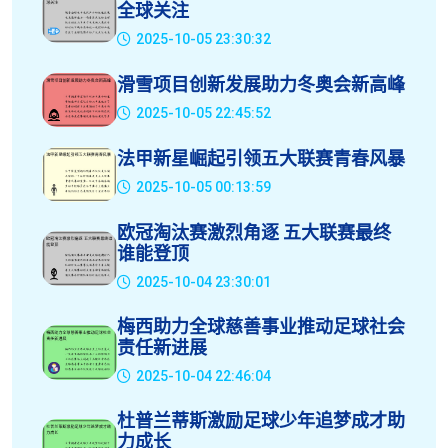
全球关注
2025-10-05 23:30:32
滑雪项目创新发展助力冬奥会新高峰
2025-10-05 22:45:52
法甲新星崛起引领五大联赛青春风暴
2025-10-05 00:13:59
欧冠淘汰赛激烈角逐 五大联赛最终
谁能登顶
2025-10-04 23:30:01
梅西助力全球慈善事业推动足球社会
责任新进展
2025-10-04 22:46:04
杜普兰蒂斯激励足球少年追梦成才助
力成长