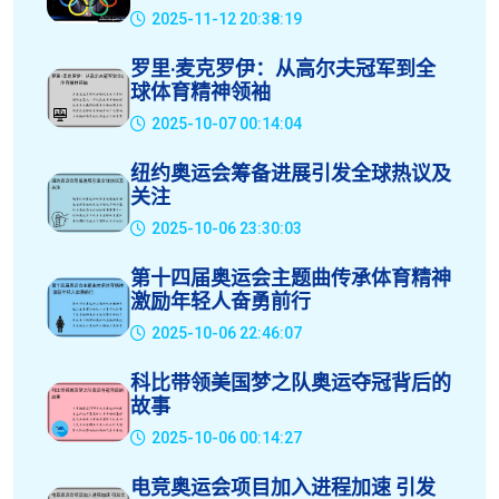
2025-11-12 20:38:19
罗里·麦克罗伊：从高尔夫冠军到全
球体育精神领袖
2025-10-07 00:14:04
纽约奥运会筹备进展引发全球热议及
关注
2025-10-06 23:30:03
第十四届奥运会主题曲传承体育精神
激励年轻人奋勇前行
2025-10-06 22:46:07
科比带领美国梦之队奥运夺冠背后的
故事
2025-10-06 00:14:27
电竞奥运会项目加入进程加速 引发