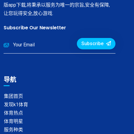
版app下载,将秉承以服务为唯一的宗旨,安全有保障,
让您玩得安全,放心游戏.
Subscribe Our Newsletter
Subscribe
导航
集团首页
发现k1体育
体育热点
体育明星
服务种类