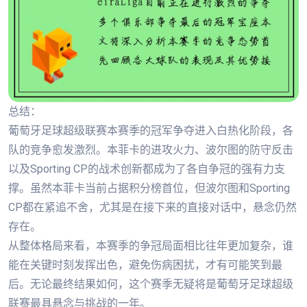
总结：
葡萄牙足球超级联赛本赛季的冠军争夺进入白热化阶段，各
队的竞争愈发激烈。本菲卡的进攻火力、波尔图的防守反击
以及Sporting CP的战术创新都成为了各自争冠的强有力支
撑。虽然本菲卡当前占据积分榜首位，但波尔图和Sporting
CP都在紧追不舍，尤其是在接下来的直接对话中，悬念仍然
存在。
从整体格局来看，本赛季的争冠局面相比往年更加复杂，谁
能在关键时刻发挥出色，避免伤病困扰，才有可能笑到最
后。无论最终结果如何，这个赛季无疑将是葡萄牙足球超级
联赛最具悬念与挑战的一年。